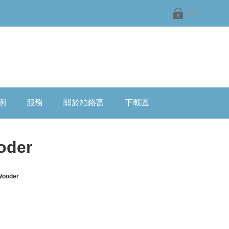
登入
例
服務
關於柏鉻富
下載區
oder
ooder