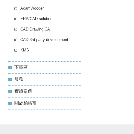
AcamWooder
ERP/CAD solution
CAD Drawing CA
CAD 3rd party development
KMS
下載區
服務
實績案例
關於柏鉻富