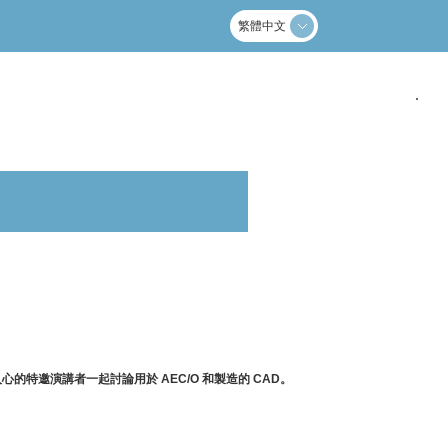
繁體中文
人心的特邀演講者一起討論用於
AEC/O
和製造的
CAD
。