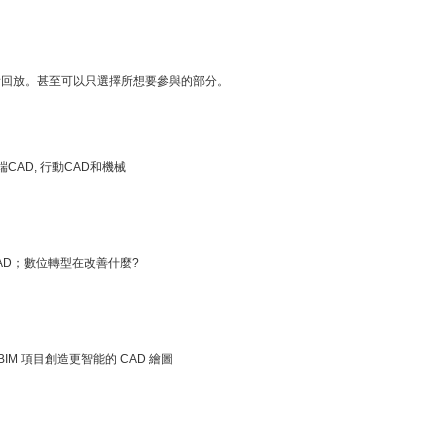
看回放。甚至可以只選擇所想要參與的部分。
 雲端CAD, 行動CAD和機械
CAD；數位轉型在改善什麼?
的 BIM 項目創造更智能的 CAD 繪圖