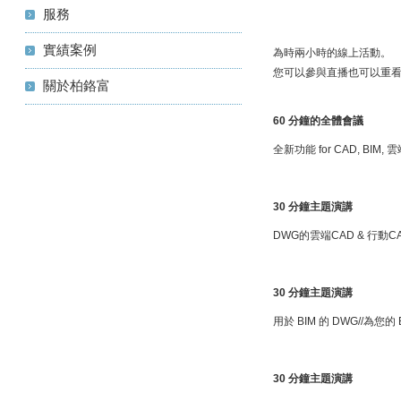
服務
實績案例
為時兩小時的線上活動。
您可以參與直播也可以重
關於柏鉻富
60
分鐘的全體會議
全新功能 for CAD, BIM,
30
分鐘主題演講
DWG的雲端CAD & 行動
30
分鐘主題演講
用於 BIM 的 DWG//為您
30
分鐘主題演講