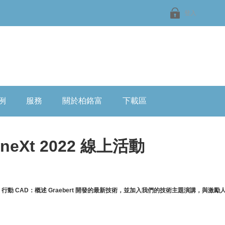
登入
例
服務
關於柏鉻富
下載區
t neXt 2022 線上活動
+
行動
CAD
：概述
Graebert
開發的最新技術，並加入我們的技術主題演講，與激勵