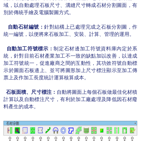
域，以自動處理石板尺寸、溝縫尺寸轉成石材分割圖面，有
別於傳
統手繪及電腦製圖方式。
自動石材編號：
針對結構上已處理完成之石板分割圖，作
統一編號，以便將來石板加工、安
裝、計算、管理的運用。
自動加工符號標示：
制定石材邊加工符號資料庫內定於系
統，針對目前石材產業加工不一致
的缺點加以改善，以達成
加工符號統一，促進廠商之間的互動性，其功效符號自動標
示於圖
面石板邊上、並可將圖形加上尺寸標注顯示至加工傳
票上及作加工長度統計運算核算成本。
石板面積、尺寸標注：
自動將圖面上每個石板做最佳化材積
計算以及自動標注尺寸，有利於
加工廠處理及降低因石材廢
料產生的成本。