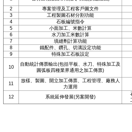
2
專案管理及工程客戶圖文件
3
工程製圖石材分割功能
4
石板編號指令
5
小面加工、米數計算
6
水刀加工米數計算
7
填縫劑計算功能
8
鐵配件、鑽孔、切溝設定功能
9
特殊加工石板設定
自動統計傳票輸出(包括平板、水刀、特殊加工及
10
圓弧板四種業界通用之加工傳票)
放樣、製圖、開立加工傳票、工程管理、廠務人
11
力運用
12
系統延伸發展(另案開發)