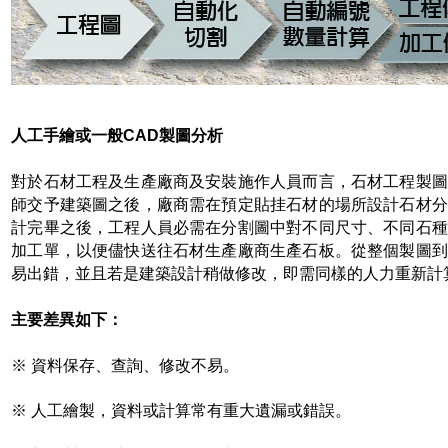
人工手繪或一般CAD製圖分析
對於石材工程及生產廠商及安裝施作人員而言，石材工程製圖
師交予建築圖之後，廠商需在預定貼挂石材的場所設計石材分
計完畢之後，工程人員必需在分割圖中對不同尺寸、不同石種
加工單，以便儘快送往石材生產廠商生產石板。從整個製圖到
易出錯，並且若是建築設計稍做修改，即需同樣的人力重新計
主要差異如下：
※ 資料保存、查詢、修改不易。
※ 人工繪製，資料或計算常有重大遺漏或錯誤。